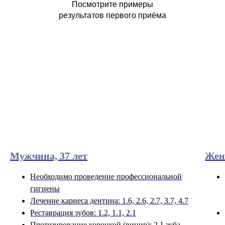
Посмотрите примеры
результатов первого приёма
Мужчина, 37 лет
Жен
Необходимо проведение профессиональной
гигиены
Лечение кариеса дентина: 1.6, 2.6, 2.7, 3.7, 4.7
Реставрация зубов: 1.2, 1.1, 2.1
Протезирование коронкой (винир): 2.1 зуба