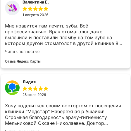
Валентина Е.
1 августа 2026
Мне нравится там лечить зубы. Всё
профессионально. Врач стоматолог даже
вылечили и поставили пломбу на том зубе на
котором другой стоматолог в другой клинике 8
лет назад крест поставил,и сказал нужно удалить.
Читать полностью
Сыну там же зубы лечим,и удаляем. Мужчина
детский стоматолог всё делает качественно. А
Отзыв Яндекс Карты
врач хирург удаляет.
Лидия
28 июля 2026
Хочу поделиться своим восторгом от посещения
клиники "Медстар" Набережная р Ушайки!
Огромная благодарность врачу-гигиенисту
Мельниковой Оксане Николаевне. Доктор
внимательная, тактичная, профессионал своего