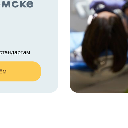
омске
стандартам
иём