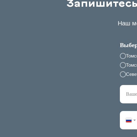
Запишитесь
Наш ме
Выбер
Томс
Томск
Севе