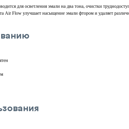
водится для осветления эмали на два тона, очистки труднодосту
ата Air Flow улучшает насыщение эмали фтором и удаляет различ
ованию
ятен
ем
ьзования