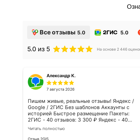
Озна
Все отзывы
5.0
5.0
5.0
из 5
На основе
2 446
оцено
Александр К.
7 августа 2026
Пишем живые, реальные отзывы! Яндекс /
Google / 2ГИС Без шаблонов Аккаунты с
историей Быстрое размещение Пакеты:
2ГИС - 40 отзывов: 3 300 ₽ Яндекс - 40
отзывов: 3 900 ₽ 80 отзывов - от 5 500 ₽
Читать полностью
Рейтинг растёт - клиентов становится
больше. WhatsApp: 8 778 340 02 51
Отзыв 2GIS