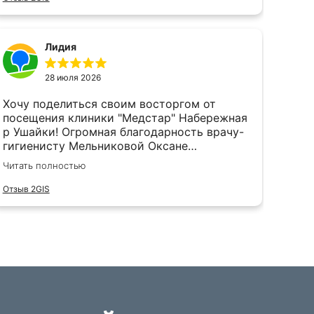
Лидия
28 июля 2026
Хочу поделиться своим восторгом от
посещения клиники "Медстар" Набережная
р Ушайки! Огромная благодарность врачу-
гигиенисту Мельниковой Оксане
Николаевне. Доктор внимательная,
Читать полностью
тактичная, профессионал своего дела. Я
еду за услугой за 400 км, т.к. Оксане
Отзыв 2GIS
Николаевне доверяю безоговорочно.
Регулярно прохожу гигиеническую чистку
полости рта и очень довольна проделанной
работой и результатом. Процедура
проходит безболезненно, быстро,
качественно и комфортно. Также получаю
полную информацию по уходу и подбору
средств. Рекомендую однозначно! В самой