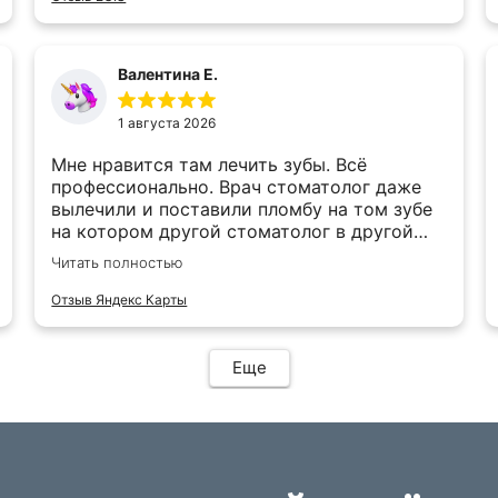
Валентина Е.
1 августа 2026
Мне нравится там лечить зубы. Всё
профессионально. Врач стоматолог даже
вылечили и поставили пломбу на том зубе
на котором другой стоматолог в другой
клинике 8 лет назад крест поставил,и
Читать полностью
сказал нужно удалить. Сыну там же зубы
лечим,и удаляем. Мужчина детский
Отзыв Яндекс Карты
стоматолог всё делает качественно. А врач
хирург удаляет.
Еще