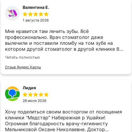
Валентина Е.
1 августа 2026
Мне нравится там лечить зубы. Всё
профессионально. Врач стоматолог даже
вылечили и поставили пломбу на том зубе на
котором другой стоматолог в другой клинике 8
лет назад крест поставил,и сказал нужно удалить.
Читать полностью
Сыну там же зубы лечим,и удаляем. Мужчина
детский стоматолог всё делает качественно. А
Отзыв Яндекс Карты
врач хирург удаляет.
Лидия
28 июля 2026
Хочу поделиться своим восторгом от посещения
клиники "Медстар" Набережная р Ушайки!
Огромная благодарность врачу-гигиенисту
Мельниковой Оксане Николаевне. Доктор