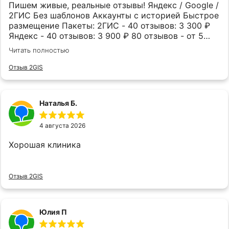
Пишем живые, реальные отзывы! Яндекс / Google /
2ГИС Без шаблонов Аккаунты с историей Быстрое
размещение Пакеты: 2ГИС - 40 отзывов: 3 300 ₽
Яндекс - 40 отзывов: 3 900 ₽ 80 отзывов - от 5
500 ₽ Рейтинг растёт - клиентов становится
Читать полностью
больше. WhatsApp: 8 778 340 02 51 Telegram:
@Swixnetshop наш сайт otzyvpppro.info
Отзыв 2GIS
Наталья Б.
4 августа 2026
Хорошая клиника
Отзыв 2GIS
Юлия П