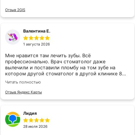
Отзыв 2GIS
Валентина Е.
1 августа 2026
Мне нравится там лечить зубы. Всё
профессионально. Врач стоматолог даже
вылечили и поставили пломбу на том зубе на
котором другой стоматолог в другой клинике 8
лет назад крест поставил,и сказал нужно удалить.
Читать полностью
Сыну там же зубы лечим,и удаляем. Мужчина
детский стоматолог всё делает качественно. А
Отзыв Яндекс Карты
врач хирург удаляет.
Лидия
28 июля 2026