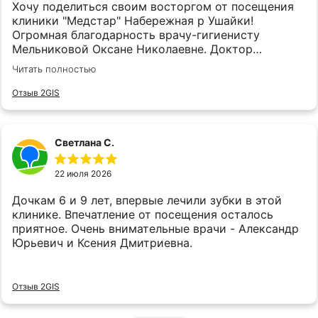
Хочу поделиться своим восторгом от посещения
клиники "Медстар" Набережная р Ушайки!
Огромная благодарность врачу-гигиенисту
Мельниковой Оксане Николаевне. Доктор
внимательная, тактичная, профессионал своего
Читать полностью
дела. Я еду за услугой за 400 км, т.к. Оксане
Николаевне доверяю безоговорочно. Регулярно
Отзыв 2GIS
прохожу гигиеническую чистку полости рта и
очень довольна проделанной работой и
результатом. Процедура проходит безболезненно,
Светлана С.
быстро, качественно и комфортно. Также получаю
полную информацию по уходу и подбору средств.
22 июля 2026
Рекомендую однозначно! В самой клинике очень
уютно, а доброжелательный персонал создает
Дочкам 6 и 9 лет, впервые лечили зубки в этой
прекрасную атмосферу. Всем крепкого здоровья и
клинике. Впечатление от посещения осталось
процветания!
приятное. Очень внимательные врачи - Александр
Юрьевич и Ксения Дмитриевна.
Отзыв 2GIS